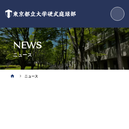
東京都立大学硬式庭球部
NEWS
ニュース
ニュース
home
keyboard_arrow_right