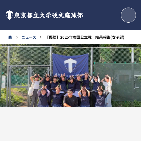
東京都立大学硬式庭球部
ニュース
【優勝】2025年度国公立戦 結果報告(女子部)
home
keyboard_arrow_right
keyboard_arrow_right