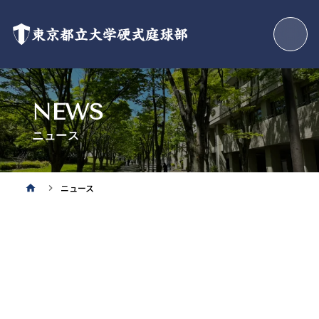
東京都立大学硬式庭球部
NEWS
ニュース
ニュース
home
keyboard_arrow_right