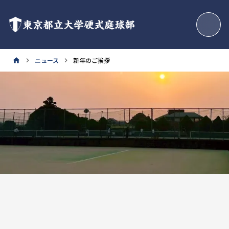
東京都立大学硬式庭球部
ニュース
新年のご挨拶
home
keyboard_arrow_right
keyboard_arrow_right