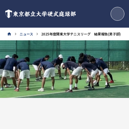
東京都立大学硬式庭球部
ニュース
2025年度関東大学テニスリーグ 結果報告(男子部)
home
keyboard_arrow_right
keyboard_arrow_right