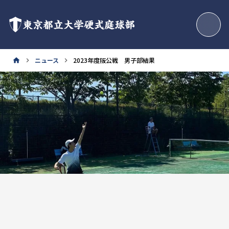
東京都立大学硬式庭球部
ニュース
2023年度阪公戦 男子部結果
home
keyboard_arrow_right
keyboard_arrow_right