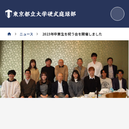
東京都立大学硬式庭球部
ニュース
2023年卒業生を祝う会を開催しました
home
keyboard_arrow_right
keyboard_arrow_right