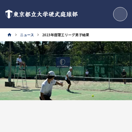
東京都立大学硬式庭球部
ニュース
2023年度理工リーグ男子結果
home
keyboard_arrow_right
keyboard_arrow_right