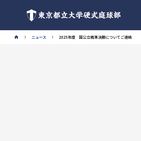
東京都立大学硬式庭球部
ニュース
2025年度 国公立戦準決勝についてご連絡
home
keyboard_arrow_right
keyboard_arrow_right