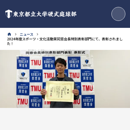
東京都立大学硬式庭球部
ニュース
home
keyboard_arrow_right
keyboard_arrow_right
2024年度スポーツ・文化活動賞同窓会長特別表彰部門にて、表彰されまし
た！