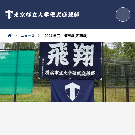
東京都立大学硬式庭球部
ニュース
2026年度 横市戦(定期戦)
home
keyboard_arrow_right
keyboard_arrow_right