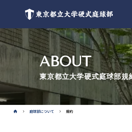
東京都立大学硬式庭球部
ABOUT
東京都立大学硬式庭球部規
庭球部について
規約
home
keyboard_arrow_right
keyboard_arrow_right